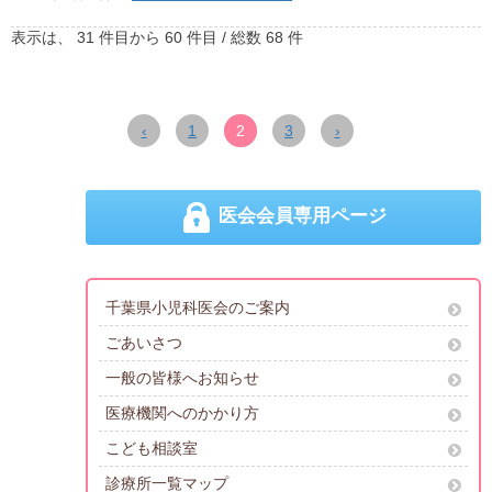
表示は、
31
件目から
60
件目 / 総数
68
件
‹
1
2
3
›
医会会員専用ページ
千葉県小児科医会のご案内
ごあいさつ
一般の皆様へお知らせ
医療機関へのかかり方
こども相談室
診療所一覧マップ